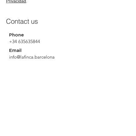
Privacidad
.
Contact us
Phone
+34 635635844
Email
info@lafinca.barcelona
Name
Surname
Email
Write your message